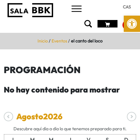
CAS
Abrir 
Inicio
/
Eventos
/
el canto del loco
PROGRAMACIÓN
No hay contenido para mostrar
Agosto
2026
Descubre aquí día a día lo que tenemos preparado para ti.
L
M
M
J
V
S
D