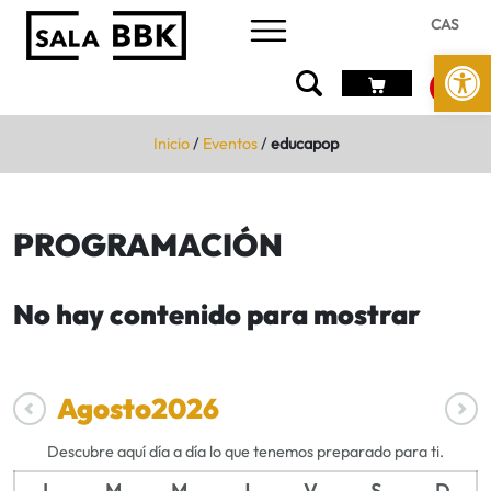
CAS
Abrir 
Inicio
/
Eventos
/
educapop
PROGRAMACIÓN
No hay contenido para mostrar
Agosto
2026
Descubre aquí día a día lo que tenemos preparado para ti.
L
M
M
J
V
S
D