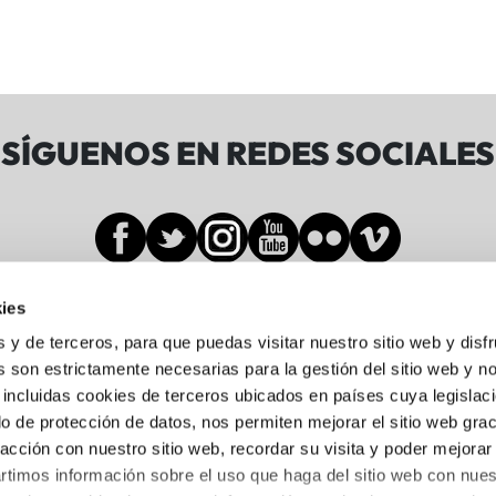
SÍGUENOS EN REDES SOCIALES
ies
Sala BBK
s y de terceros, para que puedas visitar nuestro sitio web y disf
 son estrictamente necesarias para la gestión del sitio web y n
 incluidas cookies de terceros ubicados en países cuya legislac
Gran Vía de Don Diego López de Haro, 19-21
o de protección de datos, nos permiten mejorar el sitio web grac
Abando, 48001 Bilbo, Bizkaia
racción con nuestro sitio web, recordar su visita y poder mejorar
944 05 88 24
timos información sobre el uso que haga del sitio web con nues