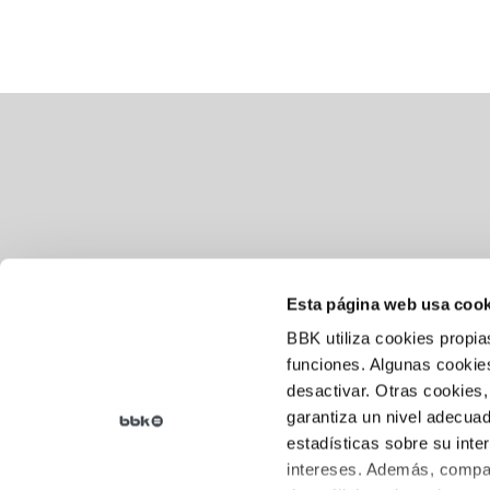
Esta página web usa cook
BBK utiliza cookies propia
Aviso legal
funciones. Algunas cookies
desactivar. Otras cookies,
Política de cookies
garantiza un nivel adecuad
Política de privacidad
estadísticas sobre su inte
intereses. Además, compar