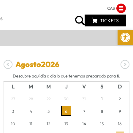
CAS
s
TICKETS
Abrir 
Agosto
2026
Descubre aquí día a día lo que tenemos preparado para ti.
L
M
M
J
V
S
D
27
28
29
30
31
1
2
3
4
5
6
7
8
9
10
11
12
13
14
15
16