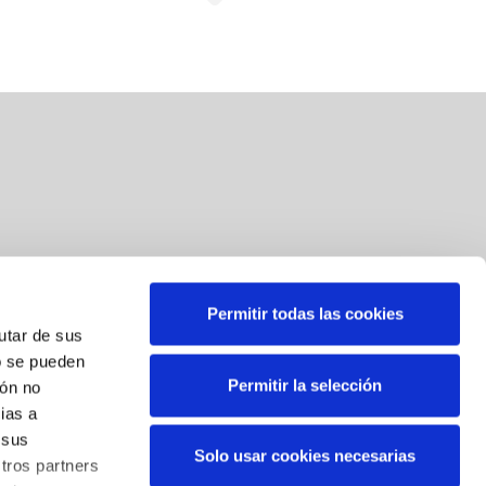
Permitir todas las cookies
Suscríbete a nuestra newsletter
rutar de sus
o se pueden
Correo
*
Permitir la selección
ión no
ias a
Al suscribirse, usted consiente el tratamiento de sus datos
 sus
Solo usar cookies necesarias
personales. Sus datos serán tratados por BBK para el envío
tros partners