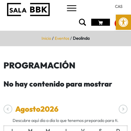
CAS
Abrir 
Inicio
/
Eventos
/
Deolinda
PROGRAMACIÓN
No hay contenido para mostrar
Agosto
2026
Descubre aquí día a día lo que tenemos preparado para ti.
L
M
M
J
V
S
D