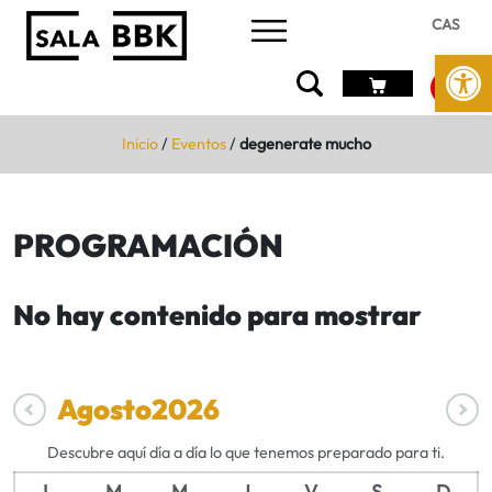
CAS
Abrir 
Inicio
/
Eventos
/
degenerate mucho
PROGRAMACIÓN
No hay contenido para mostrar
Agosto
2026
Descubre aquí día a día lo que tenemos preparado para ti.
L
M
M
J
V
S
D