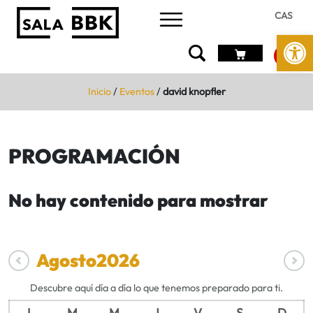
CAS
Abrir 
Inicio
/
Eventos
/
david knopfler
PROGRAMACIÓN
No hay contenido para mostrar
Agosto
2026
Descubre aquí día a día lo que tenemos preparado para ti.
L
M
M
J
V
S
D