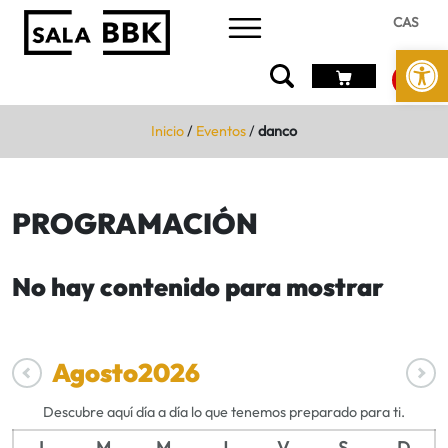
CAS
Abrir 
Inicio
/
Eventos
/
danco
PROGRAMACIÓN
No hay contenido para mostrar
Agosto
2026
Descubre aquí día a día lo que tenemos preparado para ti.
L
M
M
J
V
S
D