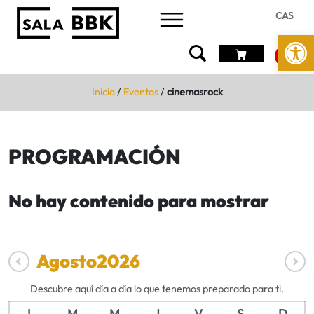
CAS
Abrir 
Inicio
/
Eventos
/
cinemasrock
PROGRAMACIÓN
No hay contenido para mostrar
Agosto
2026
Descubre aquí día a día lo que tenemos preparado para ti.
L
M
M
J
V
S
D