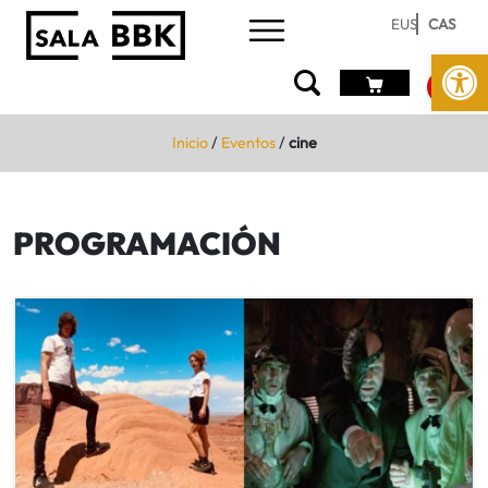
EUS
CAS
Abrir 
Inicio
/
Eventos
/
cine
PROGRAMACIÓN