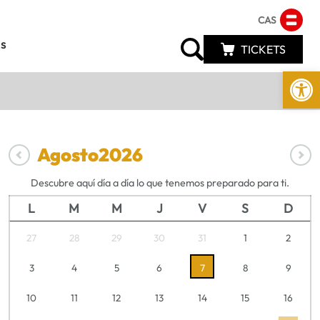
CAS
s
TICKETS
Abrir 
Agosto
2026
Descubre aquí día a día lo que tenemos preparado para ti.
L
M
M
J
V
S
D
27
28
29
30
31
1
2
3
4
5
6
7
8
9
10
11
12
13
14
15
16