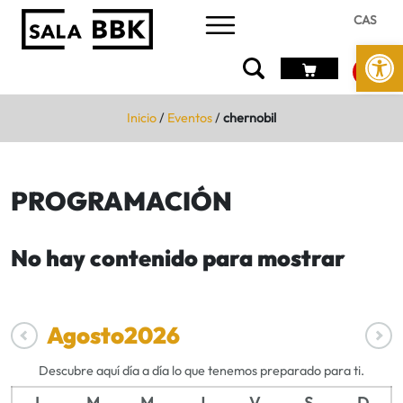
CAS
Abrir 
Inicio
/
Eventos
/
chernobil
PROGRAMACIÓN
No hay contenido para mostrar
Agosto
2026
Descubre aquí día a día lo que tenemos preparado para ti.
L
M
M
J
V
S
D