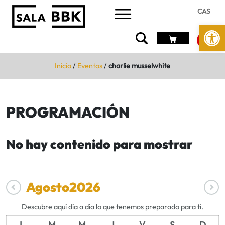
CAS
Abrir 
Inicio
/
Eventos
/
charlie musselwhite
PROGRAMACIÓN
No hay contenido para mostrar
Agosto
2026
Descubre aquí día a día lo que tenemos preparado para ti.
L
M
M
J
V
S
D