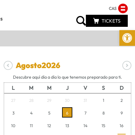
CAS
s
TICKETS
Abrir 
Agosto
2026
Descubre aquí día a día lo que tenemos preparado para ti.
L
M
M
J
V
S
D
27
28
29
30
31
1
2
3
4
5
6
7
8
9
10
11
12
13
14
15
16