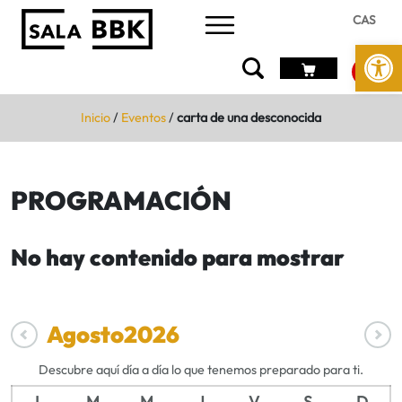
CAS
Abrir 
Inicio
/
Eventos
/
carta de una desconocida
PROGRAMACIÓN
No hay contenido para mostrar
Agosto
2026
Descubre aquí día a día lo que tenemos preparado para ti.
L
M
M
J
V
S
D