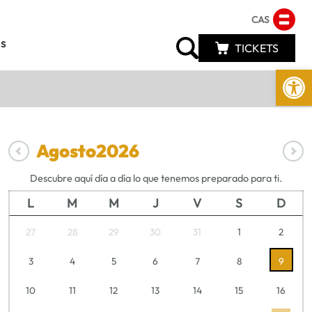
CAS
s
TICKETS
Abrir 
Agosto
2026
Descubre aquí día a día lo que tenemos preparado para ti.
L
M
M
J
V
S
D
27
28
29
30
31
1
2
3
4
5
6
7
8
9
10
11
12
13
14
15
16