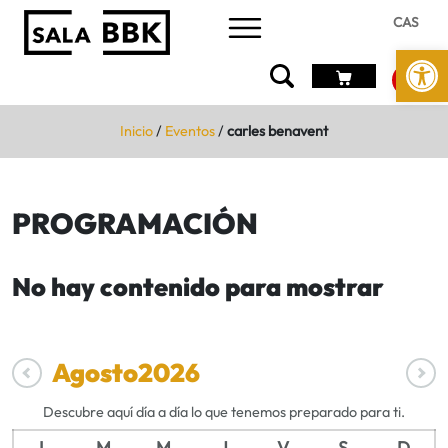
CAS
Abrir 
Inicio
/
Eventos
/
carles benavent
PROGRAMACIÓN
No hay contenido para mostrar
Agosto
2026
Descubre aquí día a día lo que tenemos preparado para ti.
L
M
M
J
V
S
D