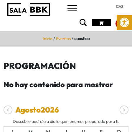
CAS
Abrir 
Inicio
/
Eventos
/
caostica
PROGRAMACIÓN
No hay contenido para mostrar
Agosto
2026
Descubre aquí día a día lo que tenemos preparado para ti.
L
M
M
J
V
S
D