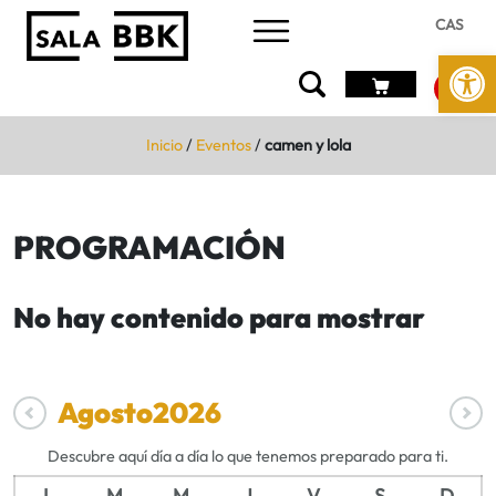
CAS
Abrir 
Inicio
/
Eventos
/
camen y lola
PROGRAMACIÓN
No hay contenido para mostrar
Agosto
2026
Descubre aquí día a día lo que tenemos preparado para ti.
L
M
M
J
V
S
D