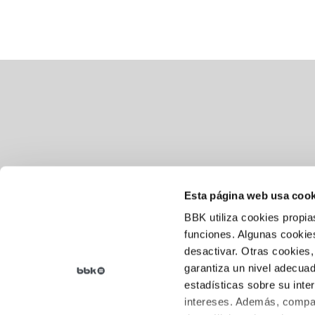
Esta página web usa cook
BBK utiliza cookies propia
Aviso legal
funciones. Algunas cookies
desactivar. Otras cookies,
Política de cookies
garantiza un nivel adecuad
Política de privacidad
estadísticas sobre su inte
intereses. Además, compar