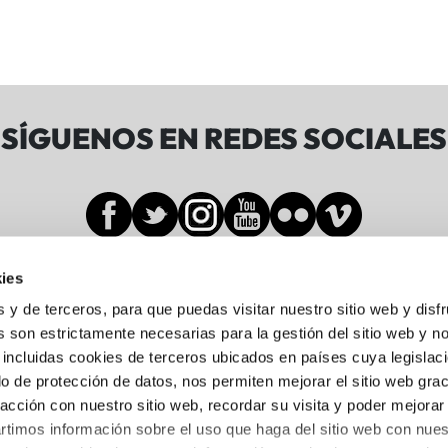
SÍGUENOS EN REDES SOCIALES
ies
Sala BBK
s y de terceros, para que puedas visitar nuestro sitio web y disf
 son estrictamente necesarias para la gestión del sitio web y n
 incluidas cookies de terceros ubicados en países cuya legislac
Gran Vía de Don Diego López de Haro, 19-21
o de protección de datos, nos permiten mejorar el sitio web grac
Abando, 48001 Bilbo, Bizkaia
racción con nuestro sitio web, recordar su visita y poder mejorar
944 05 88 24
timos información sobre el uso que haga del sitio web con nues