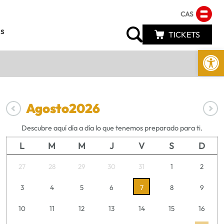
CAS
s
TICKETS
Abrir 
Agosto
2026
Descubre aquí día a día lo que tenemos preparado para ti.
L
M
M
J
V
S
D
27
28
29
30
31
1
2
3
4
5
6
7
8
9
10
11
12
13
14
15
16