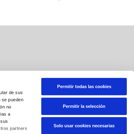
Permitir todas las cookies
Suscríbete a nuestra newsletter
rutar de sus
o se pueden
Correo
*
Permitir la selección
ión no
ias a
Al suscribirse, usted consiente el tratamiento de sus datos
 sus
Solo usar cookies necesarias
personales. Sus datos serán tratados por BBK para el envío
tros partners