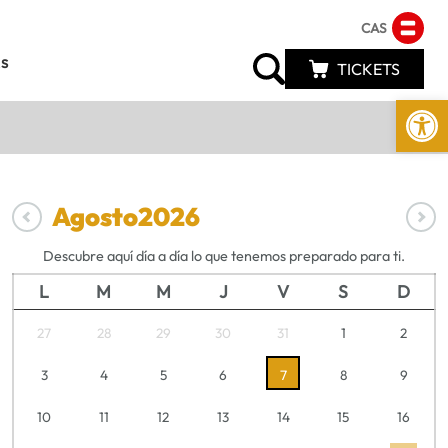
CAS
s
TICKETS
Abrir 
Agosto
2026
Descubre aquí día a día lo que tenemos preparado para ti.
L
M
M
J
V
S
D
27
28
29
30
31
1
2
3
4
5
6
7
8
9
10
11
12
13
14
15
16