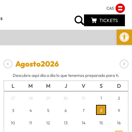
CAS
s
TICKETS
Abrir 
Agosto
2026
Descubre aquí día a día lo que tenemos preparado para ti.
L
M
M
J
V
S
D
27
28
29
30
31
1
2
3
4
5
6
7
8
9
10
11
12
13
14
15
16