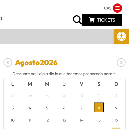
CAS
s
TICKETS
Abrir 
Agosto
2026
Descubre aquí día a día lo que tenemos preparado para ti.
L
M
M
J
V
S
D
27
28
29
30
31
1
2
3
4
5
6
7
8
9
10
11
12
13
14
15
16