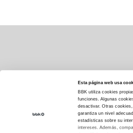
Esta página web usa cook
BBK utiliza cookies propia
Aviso legal
funciones. Algunas cookies
desactivar. Otras cookies,
Política de cookies
garantiza un nivel adecuad
Política de privacidad
estadísticas sobre su inte
intereses. Además, compar