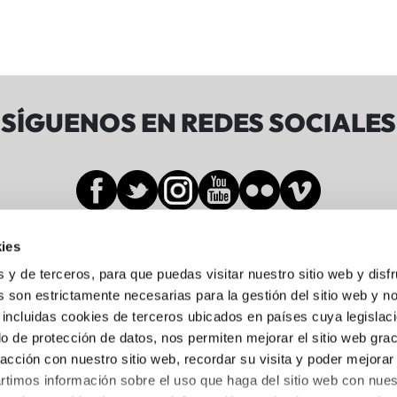
SÍGUENOS EN REDES SOCIALES
ies
Sala BBK
s y de terceros, para que puedas visitar nuestro sitio web y disf
 son estrictamente necesarias para la gestión del sitio web y n
 incluidas cookies de terceros ubicados en países cuya legislac
Gran Vía de Don Diego López de Haro, 19-21
o de protección de datos, nos permiten mejorar el sitio web grac
Abando, 48001 Bilbo, Bizkaia
racción con nuestro sitio web, recordar su visita y poder mejorar
944 05 88 24
timos información sobre el uso que haga del sitio web con nues