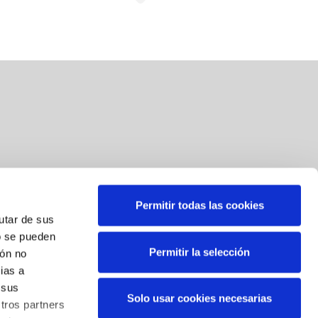
Permitir todas las cookies
Suscríbete a nuestra newsletter
rutar de sus
o se pueden
Correo
*
Permitir la selección
ión no
ias a
Al suscribirse, usted consiente el tratamiento de sus datos
 sus
Solo usar cookies necesarias
personales. Sus datos serán tratados por BBK para el envío
tros partners