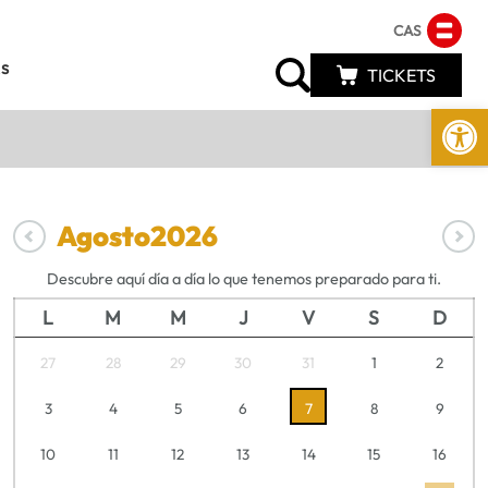
CAS
s
TICKETS
Abrir 
Agosto
2026
Descubre aquí día a día lo que tenemos preparado para ti.
L
M
M
J
V
S
D
27
28
29
30
31
1
2
3
4
5
6
7
8
9
10
11
12
13
14
15
16