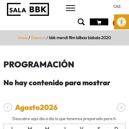
CAS
Abrir 
Inicio
/
Eventos
/
bbk mendi film bilbao bizkaia 2020
PROGRAMACIÓN
No hay contenido para mostrar
Agosto
2026
Descubre aquí día a día lo que tenemos preparado para ti.
L
M
M
J
V
S
D