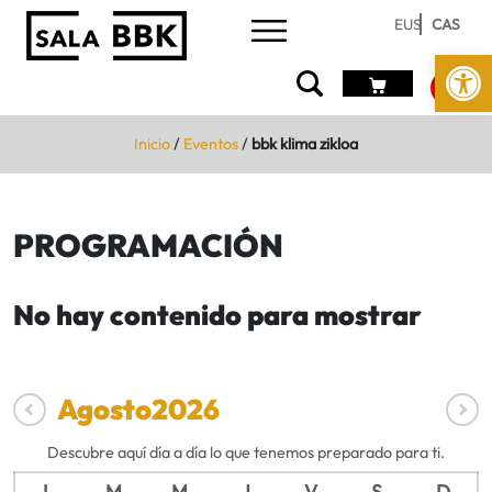
EUS
CAS
Abrir 
Inicio
/
Eventos
/
bbk klima zikloa
PROGRAMACIÓN
No hay contenido para mostrar
Agosto
2026
Descubre aquí día a día lo que tenemos preparado para ti.
L
M
M
J
V
S
D