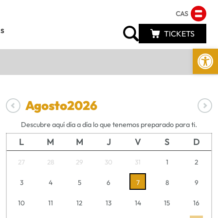
CAS
s
TICKETS
Abrir 
Agosto
2026
Descubre aquí día a día lo que tenemos preparado para ti.
L
M
M
J
V
S
D
27
28
29
30
31
1
2
3
4
5
6
7
8
9
10
11
12
13
14
15
16