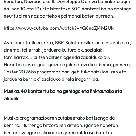
honetan, Nazioarteko II. Developpe Dantza Lehiaketa egin
da, non 10 eta 19 urte bitarteko 300 dantzari baino gehiago
neurtu diren nazioarteko epaimahai baten aurrean.
https://www.youtube.com/watch?v=Q8naZj4M2Uk
Aste honetatik aurrera, BBK Salak musika, arte eszenikoak,
zinema, tailerrak, jarduera kulturalak, sozialak,
familiarrak... biltzen dituen agenda zabalduko du.
Horietako asko gaur goizean jakinarazi dira, baina, gainera,
"laster 2026ko programazioari gehituko zaizkion izen eta
jarduera berriak" azalduko direla iragarri da.
Musika: 40 kontzertu baino gehiago eta finktautako eta
zikloak
Musika programazioaren zutabeetako bat izango da
berriro. Hurrengo hitzorduen artean, igande honetan
bertan swingari eskainitako jardunaldi oso batekin