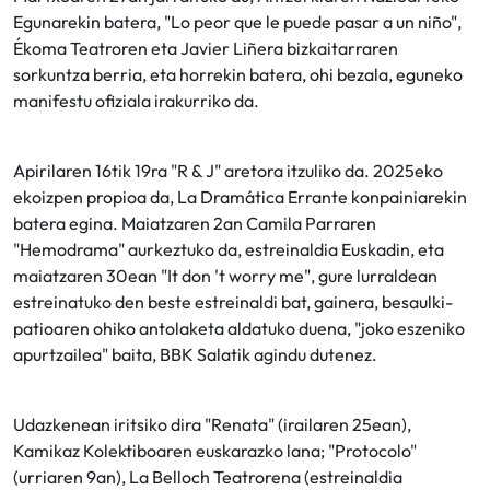
Egunarekin batera, "Lo peor que le puede pasar a un niño",
Ékoma Teatroren eta Javier Liñera bizkaitarraren
sorkuntza berria, eta horrekin batera, ohi bezala, eguneko
manifestu ofiziala irakurriko da.
Apirilaren 16tik 19ra "R & J" aretora itzuliko da. 2025eko
ekoizpen propioa da, La Dramática Errante konpainiarekin
batera egina. Maiatzaren 2an Camila Parraren
"Hemodrama" aurkeztuko da, estreinaldia Euskadin, eta
maiatzaren 30ean "It don 't worry me", gure lurraldean
estreinatuko den beste estreinaldi bat, gainera, besaulki-
patioaren ohiko antolaketa aldatuko duena, "joko eszeniko
apurtzailea" baita, BBK Salatik agindu dutenez.
Udazkenean iritsiko dira "Renata" (irailaren 25ean),
Kamikaz Kolektiboaren euskarazko lana; "Protocolo"
(urriaren 9an), La Belloch Teatrorena (estreinaldia