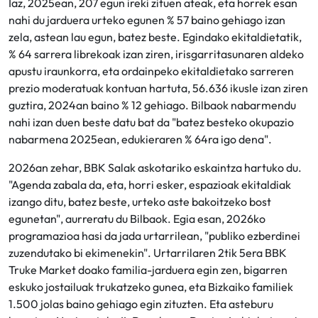
Iaz, 2025ean, 207 egun ireki zituen ateak, eta horrek esan
nahi du jarduera urteko egunen % 57 baino gehiago izan
zela, astean lau egun, batez beste. Egindako ekitaldietatik,
% 64 sarrera librekoak izan ziren, irisgarritasunaren aldeko
apustu iraunkorra, eta ordainpeko ekitaldietako sarreren
prezio moderatuak kontuan hartuta, 56.636 ikusle izan ziren
guztira, 2024an baino % 12 gehiago. Bilbaok nabarmendu
nahi izan duen beste datu bat da "batez besteko okupazio
nabarmena 2025ean, edukieraren % 64ra igo dena".
2026an zehar, BBK Salak askotariko eskaintza hartuko du.
"Agenda zabala da, eta, horri esker, espazioak ekitaldiak
izango ditu, batez beste, urteko aste bakoitzeko bost
egunetan", aurreratu du Bilbaok. Egia esan, 2026ko
programazioa hasi da jada urtarrilean, "publiko ezberdinei
zuzendutako bi ekimenekin". Urtarrilaren 2tik 5era BBK
Truke Market doako familia-jarduera egin zen, bigarren
eskuko jostailuak trukatzeko gunea, eta Bizkaiko familiek
1.500 jolas baino gehiago egin zituzten. Eta asteburu