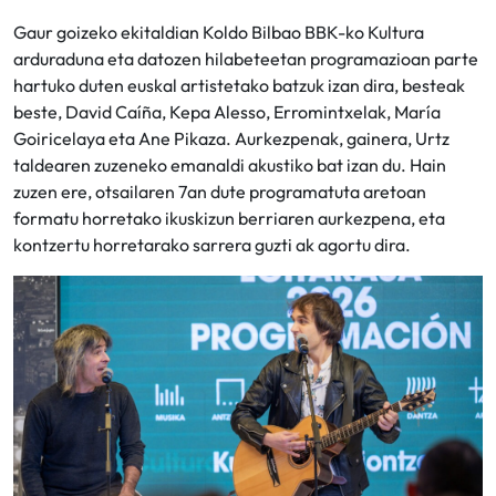
Gaur goizeko ekitaldian Koldo Bilbao BBK-ko Kultura
arduraduna eta datozen hilabeteetan programazioan parte
hartuko duten euskal artistetako batzuk izan dira, besteak
beste, David Caíña, Kepa Alesso, Erromintxelak, María
Goiricelaya eta Ane Pikaza. Aurkezpenak, gainera, Urtz
taldearen zuzeneko emanaldi akustiko bat izan du. Hain
zuzen ere, otsailaren 7an dute programatuta aretoan
formatu horretako ikuskizun berriaren aurkezpena, eta
kontzertu horretarako sarrera guzti ak agortu dira.