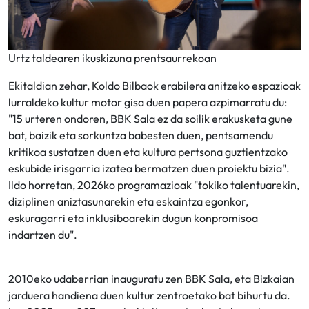
Urtz taldearen ikuskizuna prentsaurrekoan
Ekitaldian zehar, Koldo Bilbaok erabilera anitzeko espazioak
lurraldeko kultur motor gisa duen papera azpimarratu du:
"15 urteren ondoren, BBK Sala ez da soilik erakusketa gune
bat, baizik eta sorkuntza babesten duen, pentsamendu
kritikoa sustatzen duen eta kultura pertsona guztientzako
eskubide irisgarria izatea bermatzen duen proiektu bizia".
Ildo horretan, 2026ko programazioak "tokiko talentuarekin,
diziplinen aniztasunarekin eta eskaintza egonkor,
eskuragarri eta inklusiboarekin dugun konpromisoa
indartzen du".
2010eko udaberrian inauguratu zen BBK Sala, eta Bizkaian
jarduera handiena duen kultur zentroetako bat bihurtu da.