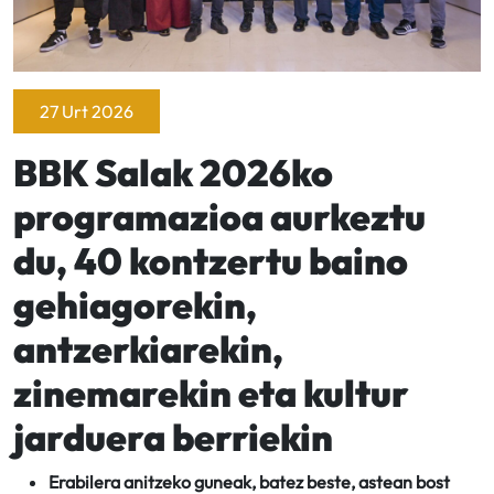
27 Urt 2026
BBK Salak 2026ko
programazioa aurkeztu
du, 40 kontzertu baino
gehiagorekin,
antzerkiarekin,
zinemarekin eta kultur
jarduera berriekin
Erabilera anitzeko guneak, batez beste, astean bost