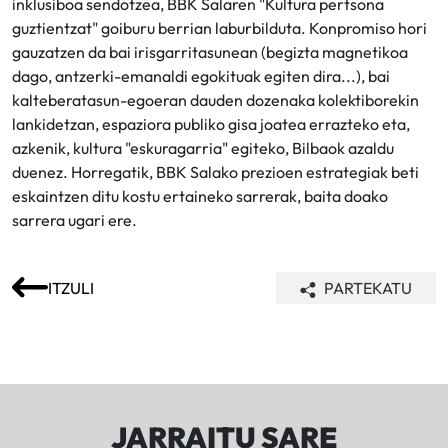
inklusiboa sendotzea, BBK Salaren "Kultura pertsona
guztientzat" goiburu berrian laburbilduta. Konpromiso hori
gauzatzen da bai irisgarritasunean (begizta magnetikoa
dago, antzerki-emanaldi egokituak egiten dira...), bai
kalteberatasun-egoeran dauden dozenaka kolektiborekin
lankidetzan, espaziora publiko gisa joatea errazteko eta,
azkenik, kultura "eskuragarria" egiteko, Bilbaok azaldu
duenez. Horregatik, BBK Salako prezioen estrategiak beti
eskaintzen ditu kostu ertaineko sarrerak, baita doako
sarrera ugari ere.
ITZULI
PARTEKATU
JARRAITU SARE