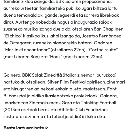
familian zikloa izango da, BBK Salaren proposamena,
aurreko urteetan familiarteko publiko ugari biltzea lortu
duena (emanaldiak igande, eguerdi eta sarrera librekoak
dira). Aurtengo nobedade nagusia inaugurazio saioak
zuzeneko musika izango duela da: otsailaren 8an Chaplinen
"El chico" klasikoa ikusi ahal izango da, Josetxo Fernández
de Ortegaren zuzeneko pianoarekin batera. Ondoren,
"Merlin el encantador" (otsailaren 22an), "Cortocircuito"
(martxoaren 8an) eta "Hook" (martxoaren 22an).
Gainera, BBK Salak Zinecittà (italiar zinemari buruzkoa)
hartuko du otsailean, Silver Film Festival apirilean, zinemari
eta hirugarren adinekoei eskainia, eta, maiatzean, Fant
Bilbao udal jaialdiko ikasleentzako proiekzioak. Gainera,
udazkenean Zinemakumeak Gara eta Thinking Football
(2013an aretoak berak eta Athletic Club Fundazioak
sustatutako zinema eta futbol jaialdia) iritsiko dira.
Beste jarduera batzuk