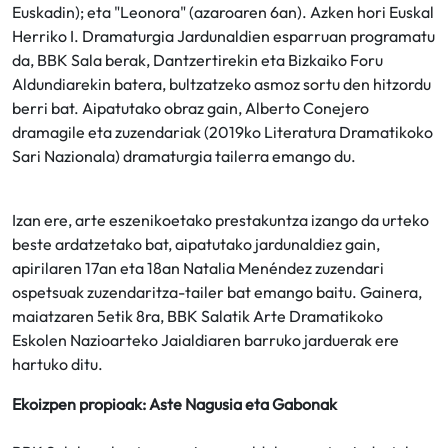
Euskadin); eta "Leonora" (azaroaren 6an). Azken hori Euskal
Herriko I. Dramaturgia Jardunaldien esparruan programatu
da, BBK Sala berak, Dantzertirekin eta Bizkaiko Foru
Aldundiarekin batera, bultzatzeko asmoz sortu den hitzordu
berri bat. Aipatutako obraz gain, Alberto Conejero
dramagile eta zuzendariak (2019ko Literatura Dramatikoko
Sari Nazionala) dramaturgia tailerra emango du.
Izan ere, arte eszenikoetako prestakuntza izango da urteko
beste ardatzetako bat, aipatutako jardunaldiez gain,
apirilaren 17an eta 18an Natalia Menéndez zuzendari
ospetsuak zuzendaritza-tailer bat emango baitu. Gainera,
maiatzaren 5etik 8ra, BBK Salatik Arte Dramatikoko
Eskolen Nazioarteko Jaialdiaren barruko jarduerak ere
hartuko ditu.
Ekoizpen propioak: Aste Nagusia eta Gabonak