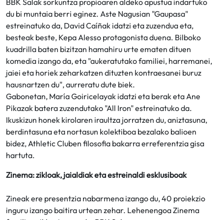
BBK Salak sorkuntza propioaren aldeko apustua indartuko
du bi muntaia berri eginez. Aste Nagusian "Gaupasa"
estreinatuko da, David Caíñak idatzi eta zuzendua eta,
besteak beste, Kepa Alesso protagonista duena. Bilboko
kuadrilla baten bizitzan hamahiru urte ematen dituen
komedia izango da, eta "aukeratutako familiei, harremanei,
jaiei eta horiek zeharkatzen dituzten kontraesanei buruz
hausnartzen du", aurreratu dute biek.
Gabonetan, María Goiricelayak idatzi eta berak eta Ane
Pikazak batera zuzendutako "All Iron" estreinatuko da.
Ikuskizun honek kirolaren iraultza jorratzen du, aniztasuna,
berdintasuna eta nortasun kolektiboa bezalako balioen
bidez, Athletic Cluben filosofia bakarra erreferentzia gisa
hartuta.
Zinema: zikloak, jaialdiak eta estreinaldi esklusiboak
Zineak ere presentzia nabarmena izango du, 40 proiekzio
inguru izango baitira urtean zehar. Lehenengoa Zinema