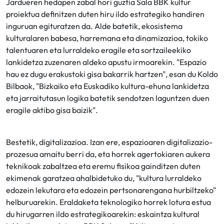
Jardueren hedapen zabal hori guztia Sala BBK kultur
proiektua definitzen duten hiru ildo estrategiko handiren
inguruan egituratzen da. Alde batetik, ekosistema
kulturalaren babesa, harremana eta dinamizazioa, tokiko
talentuaren eta lurraldeko eragile eta sortzaileekiko
lankidetza zuzenaren aldeko apustu irmoarekin. "Espazio
hau ez dugu erakustoki gisa bakarrik hartzen", esan du Koldo
Bilbaok, "Bizkaiko eta Euskadiko kultura-ehuna lankidetza
eta jarraitutasun logika batetik sendotzen laguntzen duen
eragile aktibo gisa baizik".
Bestetik, digitalizazioa. Izan ere, espazioaren digitalizazio-
prozesua amaitu berri da, eta horrek agertokiaren aukera
teknikoak zabaltzea eta eremu fisikoa gainditzen duten
ekimenak garatzea ahalbidetuko du, "kultura lurraldeko
edozein lekutara eta edozein pertsonarengana hurbiltzeko"
helburuarekin. Eraldaketa teknologiko horrek lotura estua
du hirugarren ildo estrategikoarekin: eskaintza kultural