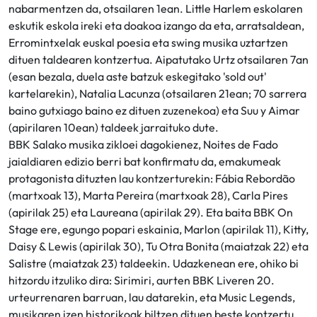
nabarmentzen da, otsailaren 1ean. Little Harlem eskolaren
eskutik eskola ireki eta doakoa izango da eta, arratsaldean,
Erromintxelak euskal poesia eta swing musika uztartzen
dituen taldearen kontzertua. Aipatutako Urtz otsailaren 7an
(esan bezala, duela aste batzuk eskegitako 'sold out'
kartelarekin), Natalia Lacunza (otsailaren 21ean; 70 sarrera
baino gutxiago baino ez dituen zuzenekoa) eta Suu y Aimar
(apirilaren 10ean) taldeek jarraituko dute.
BBK Salako musika zikloei dagokienez, Noites de Fado
jaialdiaren edizio berri bat konfirmatu da, emakumeak
protagonista dituzten lau kontzerturekin: Fábia Rebordão
(martxoak 13), Marta Pereira (martxoak 28), Carla Pires
(apirilak 25) eta Laureana (apirilak 29). Eta baita BBK On
Stage ere, egungo popari eskainia, Marlon (apirilak 11), Kitty,
Daisy & Lewis (apirilak 30), Tu Otra Bonita (maiatzak 22) eta
Salistre (maiatzak 23) taldeekin. Udazkenean ere, ohiko bi
hitzordu itzuliko dira: Sirimiri, aurten BBK Liveren 20.
urteurrenaren barruan, lau datarekin, eta Music Legends,
musikaren izen historikoak biltzen dituen beste kontzertu