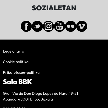
SOZIALETAN
Lege oharra
Cookie politika
Pribatutasun-politika
Sala BBK
Gran Vía de Don Diego López de Haro, 19-21
Abando, 48001 Bilbo, Bizkaia