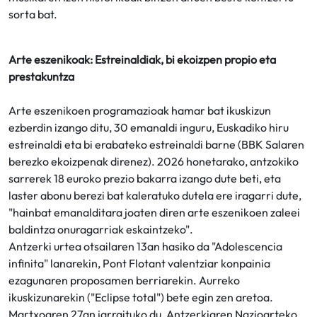
sorta bat.
Arte eszenikoak: Estreinaldiak, bi ekoizpen propio eta
prestakuntza
Arte eszenikoen programazioak hamar bat ikuskizun
ezberdin izango ditu, 30 emanaldi inguru, Euskadiko hiru
estreinaldi eta bi erabateko estreinaldi barne (BBK Salaren
berezko ekoizpenak direnez). 2026 honetarako, antzokiko
sarrerek 18 euroko prezio bakarra izango dute beti, eta
laster abonu berezi bat kaleratuko dutela ere iragarri dute,
"hainbat emanalditara joaten diren arte eszenikoen zaleei
baldintza onuragarriak eskaintzeko".
Antzerki urtea otsailaren 13an hasiko da "Adolescencia
infinita" lanarekin, Pont Flotant valentziar konpainia
ezagunaren proposamen berriarekin. Aurreko
ikuskizunarekin ("Eclipse total") bete egin zen aretoa.
Martxoaren 27an jarraituko du, Antzerkiaren Nazioarteko