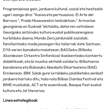
Programazioaz gain, jarduera kultural, sozial eta hezitzaile
ugari izango dira: "Ilusioa eta pertsuasioa. El Arte del
Barroco ", Prado Museoarekin lankidetzan;" Armonías
georgianas en Euskadi "ekitaldia, datorren ostiralean
Georgiako antzinako kultura euskal publikoarengana
hurbilduko duena; Mundo Zero jardunaldi sozialak;
familientzako moda jasangarriko tailerrak Aste Santuan;
DYA sarien banaketa maiatzean; BAOSeko (Bilboko
Akordeoien Orkestra Sinfonikoa) ikasleentzako kontzertu
didaktikoak; eta bi musika-ekitaldi solidario: Bilbotxeros
bandarena eta Bizkaiako Abesbatz Elkartearena (BAE).
Era berean, BBK Salak gure lurraldeko jaialdietako zenbait
jarduera hartuko ditu, hala nola Bilbao Damba Festival eta
BIME musikalak, ACT arte eszenikoak, Basque Fest euskal
kultura eta Ja! literarioa.
Linea estrategikoak