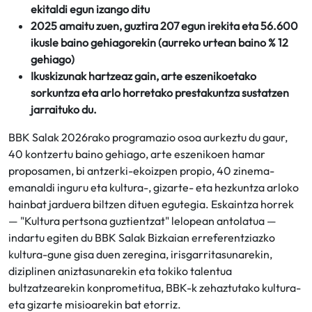
ekitaldi egun izango ditu
2025 amaitu zuen, guztira 207 egun irekita eta 56.600
ikusle baino gehiagorekin (aurreko urtean baino % 12
gehiago)
Ikuskizunak hartzeaz gain, arte eszenikoetako
sorkuntza eta arlo horretako prestakuntza sustatzen
jarraituko du.
BBK Salak 2026rako programazio osoa aurkeztu du gaur,
40 kontzertu baino gehiago, arte eszenikoen hamar
proposamen, bi antzerki-ekoizpen propio, 40 zinema-
emanaldi inguru eta kultura-, gizarte- eta hezkuntza arloko
hainbat jarduera biltzen dituen egutegia. Eskaintza horrek
— "Kultura pertsona guztientzat" lelopean antolatua —
indartu egiten du BBK Salak Bizkaian erreferentziazko
kultura-gune gisa duen zeregina, irisgarritasunarekin,
diziplinen aniztasunarekin eta tokiko talentua
bultzatzearekin konprometitua, BBK-k zehaztutako kultura-
eta gizarte misioarekin bat etorriz.