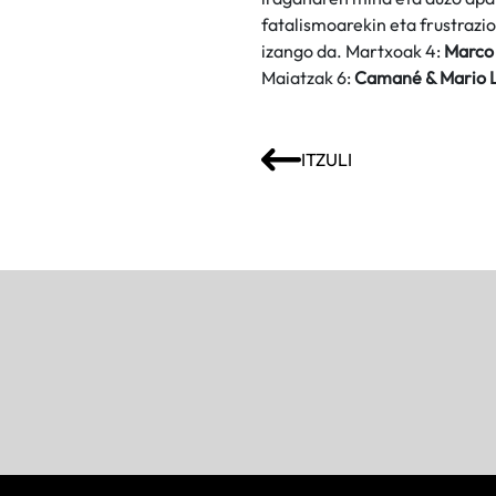
fatalismoarekin eta frustraz
izango da. Martxoak 4:
Marco
Maiatzak 6:
Camané & Mario 
ITZULI