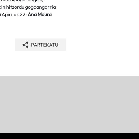
kin hitzordu gogoangarria
a
Apirilak 22:
Ana Moura
PARTEKATU