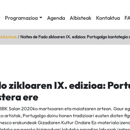
Programazioa
Agenda
Albisteak
Kontaktua
F
Albisteak
/
Noites de Fado zikloaren IX. edizioa: Portugalgo kantategia 
o zikloaren IX. edizioa: Por
stera ere
 BBK Salan 2020ko martxoaren eta maiatzaren artean. Gaur e
ko artistak, Portugalgo doinu honen tradizioari eusten dioten fi
nesco erakundeak Gizadiaren Kultur Ondare Ez-materiala izend
etako eguneroko bizimoduari lotutako pasadizo laburrak izaten 