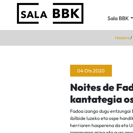
Sala BBK
Hasiera
/
04 Ots 2020
Noites de Fad
kantategia o
Fadoa izango dugu entzungai
ibilbide luzeko eta ospe handi
herriaren hasperena da eta U
iraganaren mina eta auzo apal