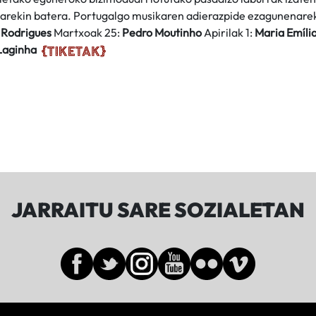
ioarekin batera. Portugalgo musikaren adierazpide ezagunenare
 Rodrigues
Martxoak 25:
Pedro Moutinho
Apirilak 1:
Maria Emíli
Laginha
JARRAITU SARE SOZIALETAN