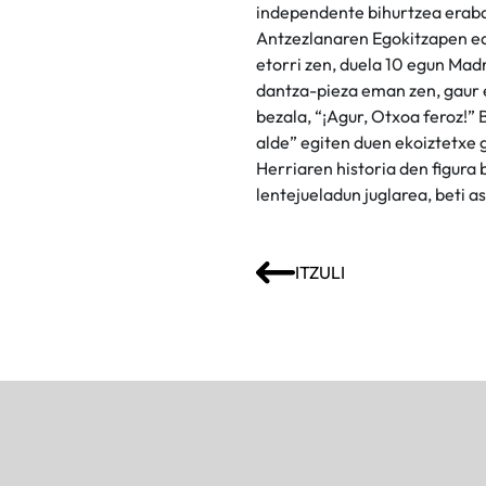
independente bihurtzea eraba
Antzezlanaren Egokitzapen e
etorri zen, duela 10 egun Mad
dantza-pieza eman zen, gaur 
bezala, “¡Agur, Otxoa feroz!”
alde” egiten duen ekoiztetxe 
Herriaren historia den figura 
lentejueladun juglarea, beti a
ITZULI