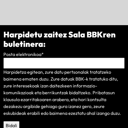
Harpidetu zaitez Sala BBKren
buletinera:
Posta elektronikoa
*
Harpidetza egitean, zure datu pertsonalak tratatzeko
baimena ematen duzu. Zure datuak BBK-k tratatuko ditu,
zure interesekoak izan daitezkeen informazio-
komunikazioak eta berrikuntzak bidaltzeko.
Pribatasun
klausula
ezarritakoaren arabera, eta hori kontsulta
dezakezu argibide gehiago gura izanez gero, zeure
eskubideak erabili edo baimena ezeztatu ahal izango duzu.