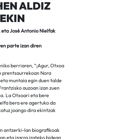
HEN ALDIZ
EKIN
, eta José Antonio Nielfak
ren parte izan diren
niko berriaren, “¡Agur, Otxoa
te prentsaurrekoan Nora
eta muntaia egin duen talde
 Frantzisko auzoan izan zuen
a. La Otxoari eta bere
ielfa bera ere agertuko da
atuz joango dira ekintzak
n antzerki-lan biografikoak
an eta izarra izateko bidean