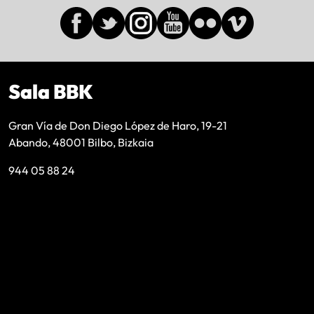
Sala BBK
Gran Vía de Don Diego López de Haro, 19-21
Abando, 48001 Bilbo, Bizkaia
944 05 88 24