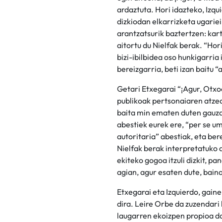
ardaztuta. Hori idazteko, Izq
dizkiodan elkarrizketa ugariei 
arantzatsurik baztertzen: kar
aitortu du Nielfak berak. “Hor
bizi-ibilbidea oso hunkigarri
bereizgarria, beti izan baitu 
Getari Etxegarai “¡Agur, Otxo
publikoak pertsonaiaren atzea
baita min ematen duten gauza
abestiek eurek ere, “per se um
autoritaria” abestiak, eta be
Nielfak berak interpretatuko di
ekiteko gogoa itzuli dizkit, p
agian, agur esaten dute, baina
Etxegarai eta Izquierdo, gai
dira. Leire Orbe da zuzendari
laugarren ekoizpen propioa d