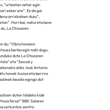
tu, “urteetan zehar egin
nari esker ere”. Ez da gai
dena arriskatzen duzu”,
etan”. Hori bai, nahiz eta bere
n du, La Otxoaren
en du: “Obra honekin
itsuez berba egin nahi dugu,
gunduko dute La Otxoaren
stola” eta “Sexual y
 azkeneko aldiz José Antonio
ktu honek ilusioa eta berriro
tzaileek bezala egingo dut
satzen duten taldeko kide
Otxoa feroz!” BBK Salaren
oa sorkuntza-zentro