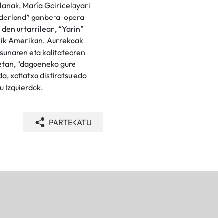
lanak, María Goiricelayari
rderland” ganbera-opera
den urtarrilean, “Yarin”
arik Amerikan. Aurrekoak
asunaren eta kalitatearen
netan, “dagoeneko gure
a, xaflatxo distiratsu edo
u Izquierdok.
PARTEKATU