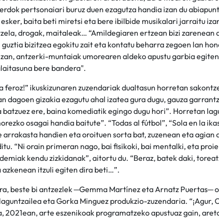
uierdok pertsonaiari buruz duen ezagutza handia izan du abiapun
esker, baita beti miretsi eta bere ibilbide musikalari jarraitu iza
tzela, drogak, maitaleak… “Amildegiaren ertzean bizi zarenean 
i guztia bizitzea egokitu zait eta kontatu beharra zegoen lan hon
a izan, antzerki-muntaiak umorearen aldeko apustu garbia egite
“alaitasuna bere bandera".
a feroz!” ikuskizunaren zuzendariak dualtasun horretan sakontz
n dagoen gizakia ezagutu ahal izatea gura dugu, gauza garrantz
 batzuez ere, baina komediatik egingo dugu hori”. Horretan la
orezko osagai handia baitute”. “Todas al fútbol”, “Sola en la ika
re arrakasta handien eta oroituen sorta bat, zuzenean eta agian
tu. “Ni orain primeran nago, bai fisikoki, bai mentalki, eta proie
andemiak kendu zizkidanak”, aitortu du. “Beraz, batek daki, torea
 azkenean itzuli egiten dira beti…”.
nera, beste bi antzezlek ─Gemma Martínez eta Arnatz Puertas─ o
 laguntzailea eta Gorka Minguez produkzio-zuzendaria. “¡Agur, 
a, 2021ean, arte eszenikoak programatzeko apustuaz gain, aret