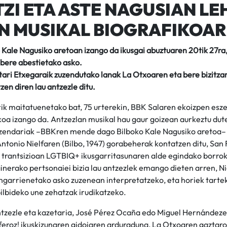
ZI ETA ASTE NAGUSIAN LE
 MUSIKAL BIOGRAFIKOAR
o Kale Nagusiko aretoan izango da ikusgai abuztuaren 20tik 27ra
 bere abestietako asko.
etari Etxegaraik zuzendutako lanak La Otxoaren eta bere bizitza
en diren lau antzezle ditu.
ik maitatuenetako bat, 75 urterekin, BBK Salaren ekoizpen esze
koa izango da. Antzezlan musikal hau gaur goizean aurkeztu du
uzendariak –BBKren mende dago Bilboko Kale Nagusiko aretoa– 
Antonio Nielfaren (Bilbo, 1947) gorabeherak kontatzen ditu, San
 trantsizioan LGTBIQ+ ikusgarritasunaren alde egindako borrok
ainerako pertsonaiei bizia lau antzezlek emango dieten arren, N
garrienetako asko zuzenean interpretatzeko, eta horiek tartek
bilbideko une zehatzak irudikatzeko.
ntzezle eta kazetaria, José Pérez Ocaña edo Miguel Hernándeze
 feroz! ikuskizunaren gidoiaren arduraduna, La Otxoaren gaztaro