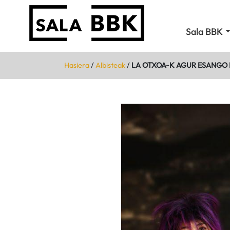
Sala BBK
Hasiera
/
Albisteak
/
LA OTXOA-K AGUR ESANGO D