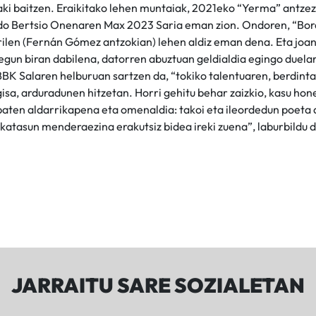
ki baitzen. Eraikitako lehen muntaiak, 2021eko “Yerma” antzez
do Bertsio Onenaren Max 2023 Saria eman zion. Ondoren, “Bo
rilen (Fernán Gómez antzokian) lehen aldiz eman dena. Eta joan 
egun biran dabilena, datorren abuztuan geldialdia egingo duel
 BBK Salaren helburuan sartzen da, “tokiko talentuaren, berdint
gisa, arduradunen hitzetan. Horri gehitu behar zaizkio, kasu ho
baten aldarrikapena eta omenaldia: takoi eta ileordedun poeta d
skatasun menderaezina erakutsiz bidea ireki zuena”, laburbildu d
JARRAITU SARE SOZIALETAN