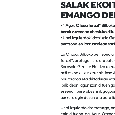
SALAK EKOIT
EMANGO DEN
• “¡Agur, Otxoa feroz!” Bilbok
berak zuzenean abestuko ditu
• Unai Izquierdok idatzi eta G
pertsonaien larruazalean sartz
La Otxoa, Bilboko pertsonaiar
feroz!”, protagonista erabate
Sarasola Gizarte Ekintzako z
artistikoak. Ikuskizunak José 
haurtzaroa eta diktaduran eta
ibilbidean lagun izan dituen g
eszenan bere abestirik gogoan
aurrera egin dezan eta bere i
Unai Izquierdo dramaturgo, a
egin dituena, da ¡Agur, Otxoa