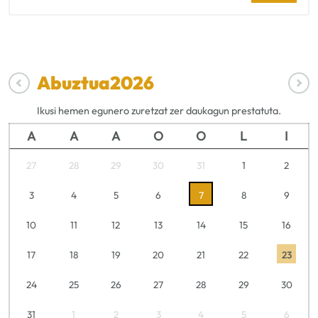
Abuztua
2026
Ikusi hemen egunero zuretzat zer daukagun prestatuta.
A
A
A
O
O
L
I
27
28
29
30
31
1
2
3
4
5
6
7
8
9
10
11
12
13
14
15
16
17
18
19
20
21
22
23
24
25
26
27
28
29
30
31
1
2
3
4
5
6