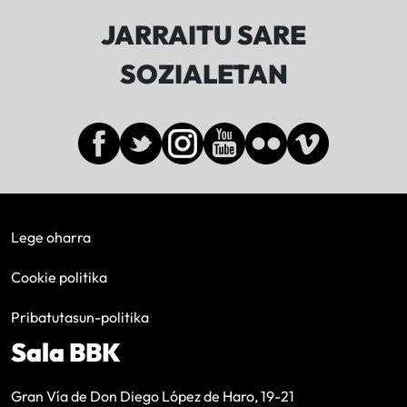
JARRAITU SARE
SOZIALETAN
Lege oharra
Cookie politika
Pribatutasun-politika
Sala BBK
Gran Vía de Don Diego López de Haro, 19-21