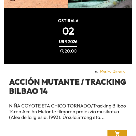
OSTIRALA
02
URR
2026
20:00
Musika
,
Zinema
ACCIÓN MUTANTE / TRACKING
BILBAO 14
NIÑA COYOTE ETA CHICO TORNADO/Tracking Bilbao
14ren Acción Mutante filmaren proiekzio musikatua
(Alex de la Iglesia, 1993). Úrsula Strong eta...