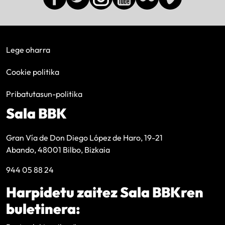
Lege oharra
Cookie politika
Pribatutasun-politika
Sala BBK
Gran Vía de Don Diego López de Haro, 19-21
Abando, 48001 Bilbo, Bizkaia
944 05 88 24
Harpidetu zaitez Sala BBKren
buletinera: