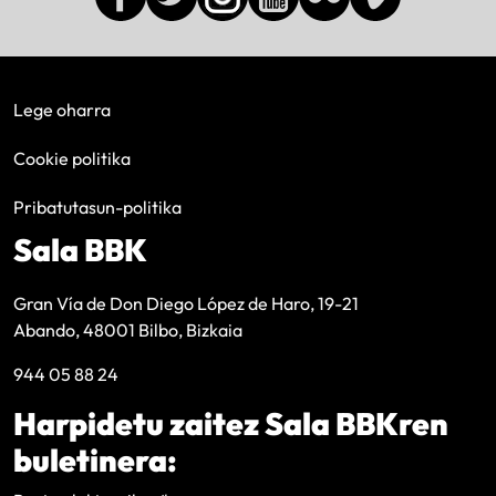
Lege oharra
Cookie politika
Pribatutasun-politika
Sala BBK
Gran Vía de Don Diego López de Haro, 19-21
Abando, 48001 Bilbo, Bizkaia
944 05 88 24
Harpidetu zaitez Sala BBKren
buletinera: