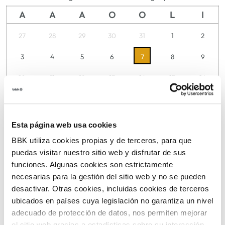
A
A
A
O
O
L
I
27
28
29
30
31
1
2
3
4
5
6
7
8
9
10
11
12
13
14
15
16
17
18
19
20
21
22
23
24
25
26
27
28
29
30
Esta página web usa cookies
BBK utiliza cookies propias y de terceros, para que
31
1
2
3
4
5
6
puedas visitar nuestro sitio web y disfrutar de sus
funciones. Algunas cookies son estrictamente
necesarias para la gestión del sitio web y no se pueden
TIKETAK
desactivar. Otras cookies, incluidas cookies de terceros
ubicados en países cuya legislación no garantiza un nivel
adecuado de protección de datos, nos permiten mejorar
el sitio web gracias a estadísticas sobre su interacción