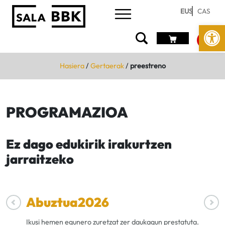
EUS
CAS
Open
Hasiera
/
Gertaerak
/
preestreno
PROGRAMAZIOA
Ez dago edukirik irakurtzen
jarraitzeko
Abuztua
2026
Ikusi hemen egunero zuretzat zer daukagun prestatuta.