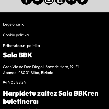
Lege oharra
Cookie politika
Pribatutasun-politika
Sala BBK
Gran Vía de Don Diego López de Haro, 19-21
Abando, 48001 Bilbo, Bizkaia
944 05 88 24
Harpidetu zaitez Sala BBKren
buletinera: