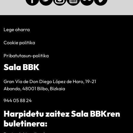
Lege oharra
Cookie politika
Pribatutasun-politika
Sala BBK
Gran Vía de Don Diego López de Haro, 19-21
Abando, 48001 Bilbo, Bizkaia
944 05 88 24
Harpidetu zaitez Sala BBKren
buletinera: