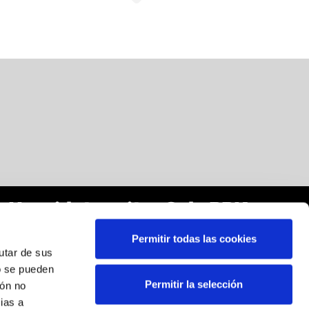
Harpidetu zaitez Sala BBKren
buletinera:
Permitir todas las cookies
rutar de sus
Posta elektronikoa
*
o se pueden
Permitir la selección
ión no
Harpidetza egitean, zure datu pertsonalak tratatzeko
ias a