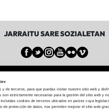
JARRAITU SARE SOZIALETAN
Sala BBK
ies
Gran Vía de Don Diego López de Haro, 19-21
s y de terceros, para que puedas visitar nuestro sitio web y disf
Abando, 48001 Bilbo, Bizkaia
 son estrictamente necesarias para la gestión del sitio web y n
 incluidas cookies de terceros ubicados en países cuya legislac
944 05 88 24
o de protección de datos, nos permiten mejorar el sitio web grac