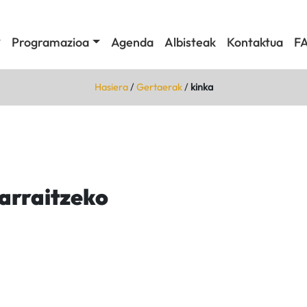
Programazioa
Agenda
Albisteak
Kontaktua
F
Hasiera
/
Gertaerak
/
kinka
jarraitzeko