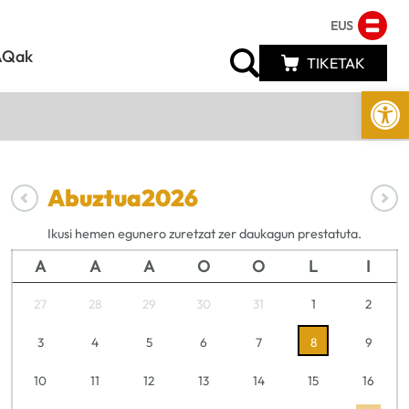
EUS
AQak
TIKETAK
Open
Abuztua
2026
Ikusi hemen egunero zuretzat zer daukagun prestatuta.
A
A
A
O
O
L
I
27
28
29
30
31
1
2
3
4
5
6
7
8
9
10
11
12
13
14
15
16