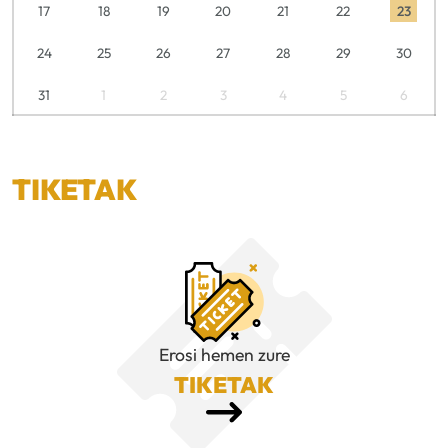
17
18
19
20
21
22
23
24
25
26
27
28
29
30
31
1
2
3
4
5
6
TIKETAK
Erosi hemen zure
TIKETAK