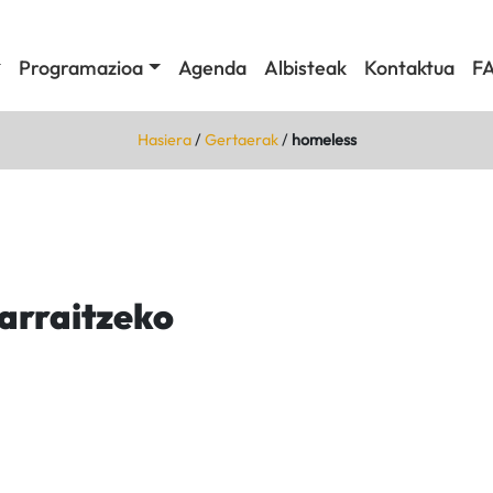
Programazioa
Agenda
Albisteak
Kontaktua
F
Hasiera
/
Gertaerak
/
homeless
jarraitzeko