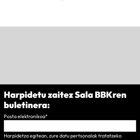
Harpidetu zaitez Sala BBKren
buletinera:
Posta elektronikoa
*
Harpidetza egitean, zure datu pertsonalak tratatzeko