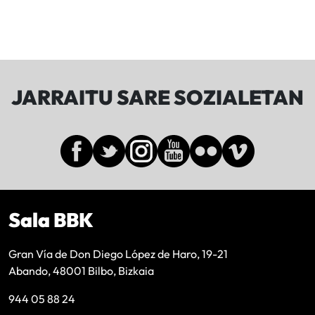
JARRAITU SARE SOZIALETAN
Sala BBK
Gran Vía de Don Diego López de Haro, 19-21
Abando, 48001 Bilbo, Bizkaia
944 05 88 24