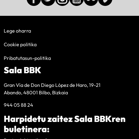
Lege oharra
Cookie politika
Pribatutasun-politika
Sala BBK
Gran Vía de Don Diego López de Haro, 19-21
Abando, 48001 Bilbo, Bizkaia
944 05 88 24
Harpidetu zaitez Sala BBKren
buletinera: