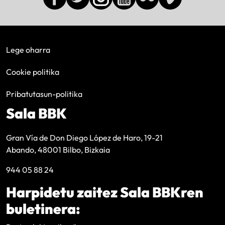
Lege oharra
Cookie politika
Pribatutasun-politika
Sala BBK
Gran Vía de Don Diego López de Haro, 19-21
Abando, 48001 Bilbo, Bizkaia
944 05 88 24
Harpidetu zaitez Sala BBKren
buletinera: