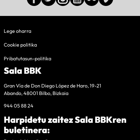
Lege oharra
Cookie politika
Pribatutasun-politika
Sala BBK
Gran Vía de Don Diego López de Haro, 19-21
Abando, 48001 Bilbo, Bizkaia
944 05 88 24
Harpidetu zaitez Sala BBKren
buletinera: