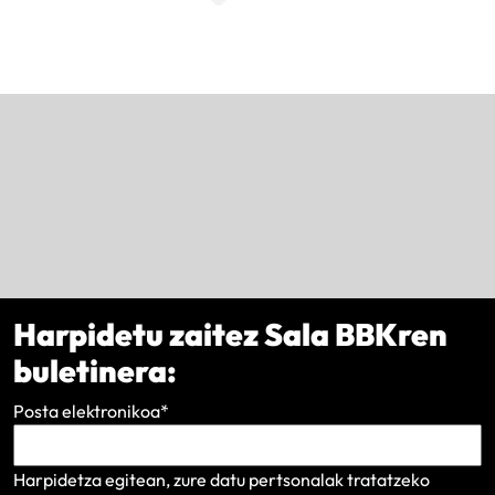
Harpidetu zaitez Sala BBKren
buletinera:
Posta elektronikoa
*
Harpidetza egitean, zure datu pertsonalak tratatzeko