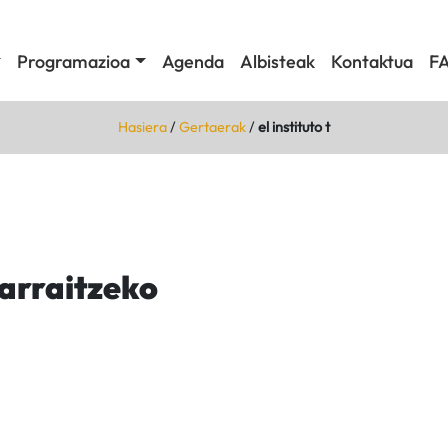
Programazioa
Agenda
Albisteak
Kontaktua
F
Hasiera
/
Gertaerak
/
el instituto t
jarraitzeko