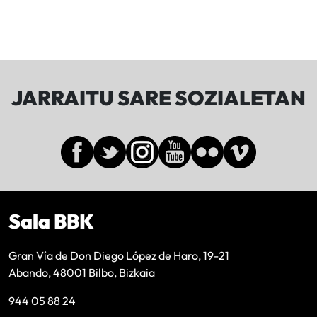
JARRAITU SARE SOZIALETAN
Sala BBK
Gran Vía de Don Diego López de Haro, 19-21
Abando, 48001 Bilbo, Bizkaia
944 05 88 24