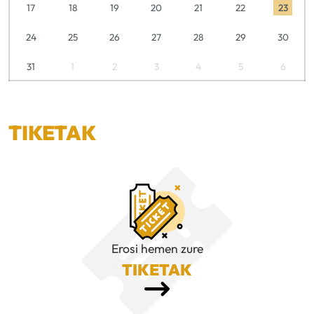
17
18
19
20
21
22
23
24
25
26
27
28
29
30
31
1
2
3
4
5
6
TIKETAK
Erosi hemen zure
TIKETAK