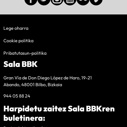
Lege oharra
Cookie politika
Pribatutasun-politika
Sala BBK
Gran Vía de Don Diego López de Haro, 19-21
Abando, 48001 Bilbo, Bizkaia
944 05 88 24
Harpidetu zaitez Sala BBKren
buletinera: