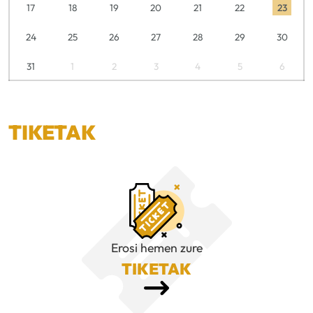
17
18
19
20
21
22
23
24
25
26
27
28
29
30
31
1
2
3
4
5
6
TIKETAK
Erosi hemen zure
TIKETAK