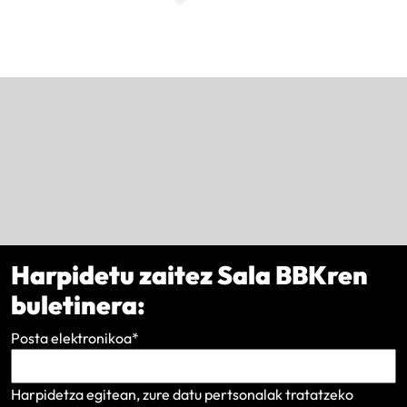
Harpidetu zaitez Sala BBKren
buletinera:
Posta elektronikoa
*
Harpidetza egitean, zure datu pertsonalak tratatzeko