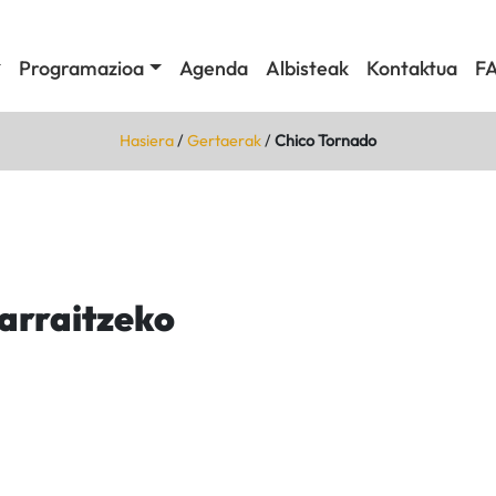
Programazioa
Agenda
Albisteak
Kontaktua
F
Hasiera
/
Gertaerak
/
Chico Tornado
jarraitzeko