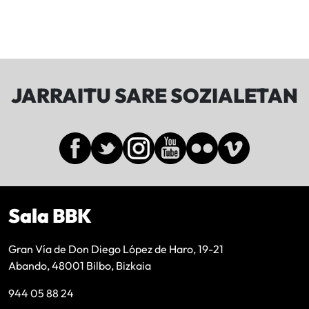
JARRAITU SARE SOZIALETAN
Sala BBK
Gran Vía de Don Diego López de Haro, 19-21
Abando, 48001 Bilbo, Bizkaia
944 05 88 24