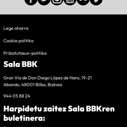
Lege oharra
Cookie politika
Pribatutasun-politika
Sala BBK
Gran Vía de Don Diego López de Haro, 19-21
Abando, 48001 Bilbo, Bizkaia
944 05 88 24
Harpidetu zaitez Sala BBKren
buletinera: