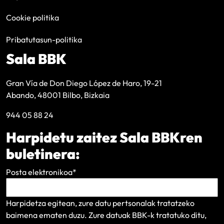
Cookie politika
Pribatutasun-politika
Sala BBK
Gran Vía de Don Diego López de Haro, 19-21
Abando, 48001 Bilbo, Bizkaia
944 05 88 24
Harpidetu zaitez Sala BBKren
buletinera:
Posta elektronikoa
*
Harpidetza egitean, zure datu pertsonalak tratatzeko
baimena ematen duzu. Zure datuak BBK-k tratatuko ditu,