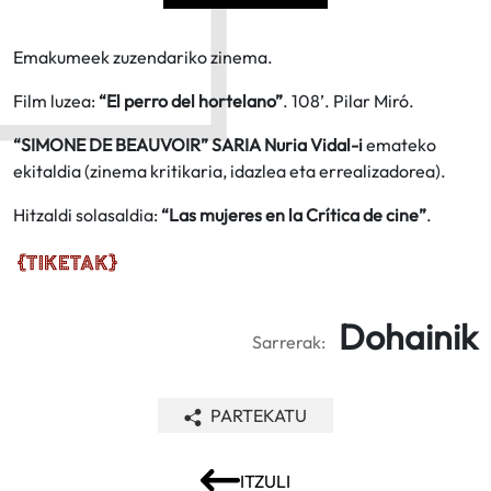
Emakumeek zuzendariko zinema.
Film luzea:
“El perro del hortelano”
. 108’. Pilar Miró.
“SIMONE DE BEAUVOIR” SARIA Nuria Vidal-i
emateko
ekitaldia (zinema kritikaria, idazlea eta errealizadorea).
Hitzaldi solasaldia:
“Las mujeres en la Crítica de cine”
.
Dohainik
Sarrerak:
PARTEKATU
ITZULI