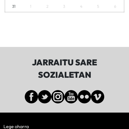
31
1
2
3
4
5
6
JARRAITU SARE
SOZIALETAN
Lege oharra