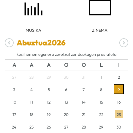
MUSIKA
ZINEMA
Abuztua
2026
Ikusi hemen egunero zuretzat zer daukagun prestatuta.
A
A
A
O
O
L
I
27
28
29
30
31
1
2
3
4
5
6
7
8
9
10
11
12
13
14
15
16
17
18
19
20
21
22
23
24
25
26
27
28
29
30