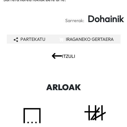
Dohainik
Sarrerak:
PARTEKATU
IRAGANEKO GERTAERA
ITZULI
ARLOAK