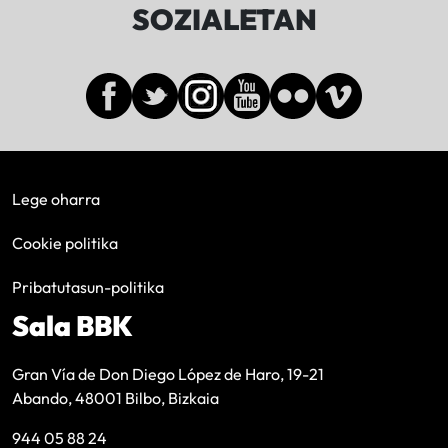
SOZIALETAN
Lege oharra
Cookie politika
Pribatutasun-politika
Sala BBK
Gran Vía de Don Diego López de Haro, 19-21
Abando, 48001 Bilbo, Bizkaia
944 05 88 24