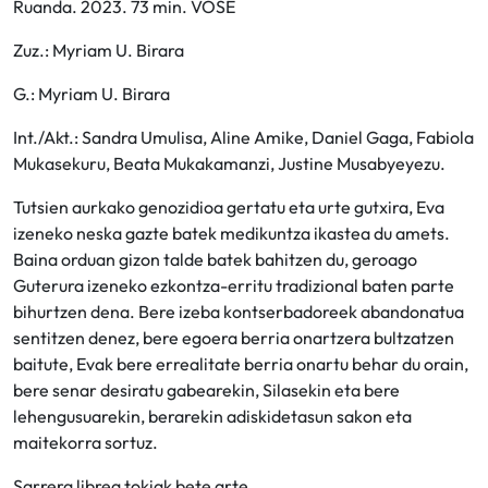
Ruanda. 2023. 73 min. VOSE
Zuz.: Myriam U. Birara
G.: Myriam U. Birara
Int./Akt.: Sandra Umulisa, Aline Amike, Daniel Gaga, Fabiola
Mukasekuru, Beata Mukakamanzi, Justine Musabyeyezu.
Tutsien aurkako genozidioa gertatu eta urte gutxira, Eva
izeneko neska gazte batek medikuntza ikastea du amets.
Baina orduan gizon talde batek bahitzen du, geroago
Guterura izeneko ezkontza-erritu tradizional baten parte
bihurtzen dena. Bere izeba kontserbadoreek abandonatua
sentitzen denez, bere egoera berria onartzera bultzatzen
baitute, Evak bere errealitate berria onartu behar du orain,
bere senar desiratu gabearekin, Silasekin eta bere
lehengusuarekin, berarekin adiskidetasun sakon eta
maitekorra sortuz.
Sarrera librea tokiak bete arte.