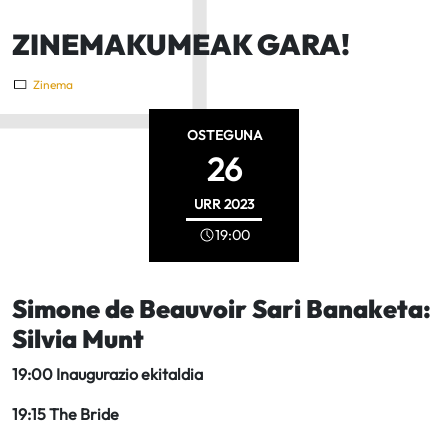
ZINEMAKUMEAK GARA!
Zinema
OSTEGUNA
26
URR
2023
19:00
Simone de Beauvoir Sari Banaketa:
Silvia Munt
19:00 Inaugurazio ekitaldia
19:15 The Bride