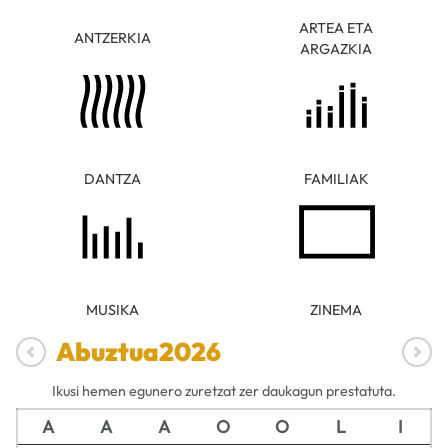
ARTEA ETA
ANTZERKIA
ARGAZKIA
DANTZA
FAMILIAK
MUSIKA
ZINEMA
Abuztua
2026
Ikusi hemen egunero zuretzat zer daukagun prestatuta.
A
A
A
O
O
L
I