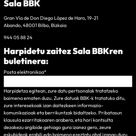
Sala BBK
Gran Vía de Don Diego López de Haro, 19-21
Abando, 48001 Bilbo, Bizkaia
944 05 88 24
Harpidetu zaitez Sala BBKren
buletinera:
Posta elektronikoa
*
Harpidetza egitean, zure datu pertsonalak tratatzeko
baimena ematen duzu. Zure datuak BBK-k tratatuko ditu,
zure interesekoak izan daitezkeen informazio-
komunikazioak eta berrikuntzak bidaltzeko.
Pribatasun
klausula
ezarritakoaren arabera, eta hori kontsulta
dezakezu argibide gehiago gura izanez gero, zeure
eskubideak erabili edo baimena ezeztatu ahal izango duzu.