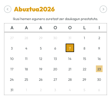
Abuztua
2026
Ikusi hemen egunero zuretzat zer daukagun prestatuta.
A
A
A
O
O
L
I
27
28
29
30
31
1
2
3
4
5
6
7
8
9
10
11
12
13
14
15
16
17
18
19
20
21
22
23
24
25
26
27
28
29
30
31
1
2
3
4
5
6