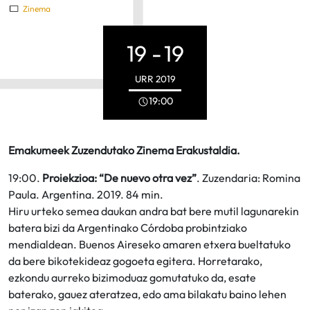
Zinema
19 -
19
URR
2019
19:00
Emakumeek Zuzendutako Zinema Erakustaldia.
19:00.
Proiekzioa: “De nuevo otra vez”
. Zuzendaria: Romina
Paula. Argentina. 2019. 84 min.
Hiru urteko semea daukan andra bat bere mutil lagunarekin
batera bizi da Argentinako Córdoba probintziako
mendialdean. Buenos Aireseko amaren etxera bueltatuko
da bere bikotekideaz gogoeta egitera. Horretarako,
ezkondu aurreko bizimoduaz gomutatuko da, esate
baterako, gauez ateratzea, edo ama bilakatu baino lehen