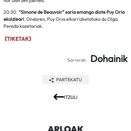
nor izan zen jakitea.
20:30.
“Simone de Beauvoir” saria emango diote Puy Oria
ekoizleari
. Ondoren, Puy Oria elkarrizketatuko du Olga
Pereda kazetariak.
Dohainik
Sarrerak:
PARTEKATU
ITZULI
ARLOAK