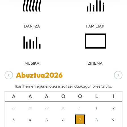
DANTZA
FAMILIAK
MUSIKA
ZINEMA
Abuztua
2026
Ikusi hemen egunero zuretzat zer daukagun prestatuta.
A
A
A
O
O
L
I
27
28
29
30
31
1
2
3
4
5
6
7
8
9