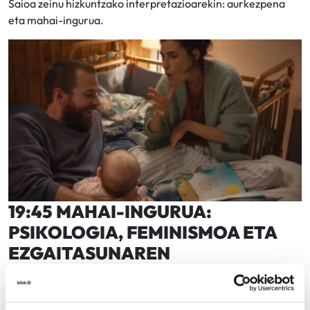
Saioa zeinu hizkuntzako interpretazioarekin: aurkezpena
eta mahai-ingurua.
19:45 MAHAI-INGURUA:
PSIKOLOGIA, FEMINISMOA ETA
EZGAITASUNAREN
AURKAKOTASUNA
Zentzumen-ezgaitasuna duten emakumeen esperientziaz