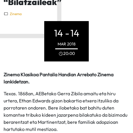
“Bilatzaileak”
Zinema
14 -
14
MAR
2018
20:00
Zinema Klasikoa Pantaila Handian Arrebato Zinema
lankidetzan.
Texas. 1868an, AEBetako Gerra Zibila amaitu eta hiru
urtera, Ethan Edwards gizon bakartia etxera itzuliko da
porrotaren ondoren. Bere ilobetako bat bahitu duten
komantxe tribuko kideen jazarpena bilakatuko da bizimodu
berarentzat eta Martinentzat, bere familiak adopzioan
hartutako mutil mestizoa.