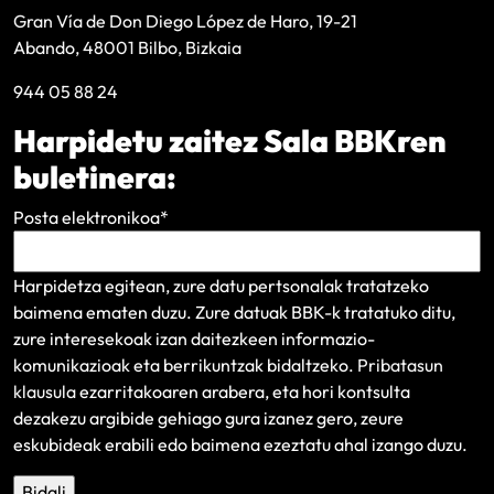
Gran Vía de Don Diego López de Haro, 19-21
Abando, 48001 Bilbo, Bizkaia
944 05 88 24
Harpidetu zaitez Sala BBKren
buletinera:
Posta elektronikoa
*
Harpidetza egitean, zure datu pertsonalak tratatzeko
baimena ematen duzu. Zure datuak BBK-k tratatuko ditu,
zure interesekoak izan daitezkeen informazio-
komunikazioak eta berrikuntzak bidaltzeko.
Pribatasun
klausula
ezarritakoaren arabera, eta hori kontsulta
dezakezu argibide gehiago gura izanez gero, zeure
eskubideak erabili edo baimena ezeztatu ahal izango duzu.