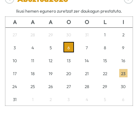
Ikusi hemen egunero zuretzat zer daukagun prestatuta.
A
A
A
O
O
L
I
27
28
29
30
31
1
2
3
4
5
6
7
8
9
10
11
12
13
14
15
16
17
18
19
20
21
22
23
24
25
26
27
28
29
30
31
1
2
3
4
5
6