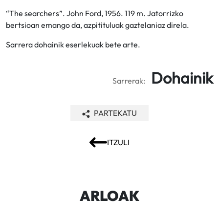
“The searchers”. John Ford, 1956. 119 m. Jatorrizko
bertsioan emango da, azpitituluak gaztelaniaz direla.
Sarrera dohainik eserlekuak bete arte.
Dohainik
Sarrerak:
PARTEKATU
ITZULI
ARLOAK