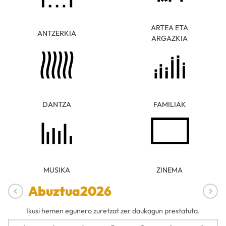
ARTEA ETA
ANTZERKIA
ARGAZKIA
DANTZA
FAMILIAK
MUSIKA
ZINEMA
Abuztua
2026
Ikusi hemen egunero zuretzat zer daukagun prestatuta.