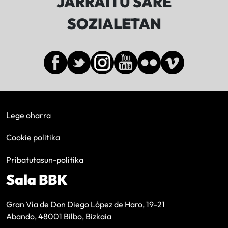
JARRAITU SARE
SOZIALETAN
Lege oharra
Cookie politika
Pribatutasun-politika
Sala BBK
Gran Vía de Don Diego López de Haro, 19-21
Abando, 48001 Bilbo, Bizkaia