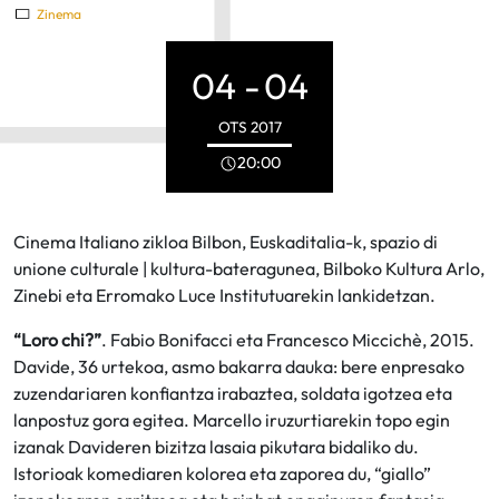
Zinema
04 -
04
OTS
2017
20:00
Cinema Italiano zikloa Bilbon, Euskaditalia-k, spazio di
unione culturale | kultura-bateragunea, Bilboko Kultura Arlo,
Zinebi eta Erromako Luce Institutuarekin lankidetzan.
“Loro chi?”
. Fabio Bonifacci eta Francesco Miccichè, 2015.
Davide, 36 urtekoa, asmo bakarra dauka: bere enpresako
zuzendariaren konfiantza irabaztea, soldata igotzea eta
lanpostuz gora egitea. Marcello iruzurtiarekin topo egin
izanak Davideren bizitza lasaia pikutara bidaliko du.
Istorioak komediaren kolorea eta zaporea du, “giallo”