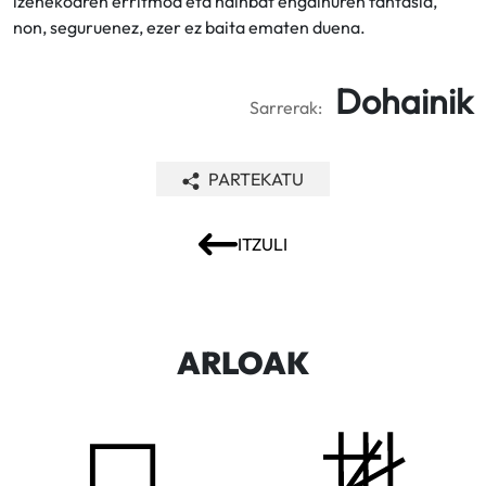
izenekoaren erritmoa eta hainbat engainuren fantasia,
non, seguruenez, ezer ez baita ematen duena.
Dohainik
Sarrerak:
PARTEKATU
ITZULI
ARLOAK